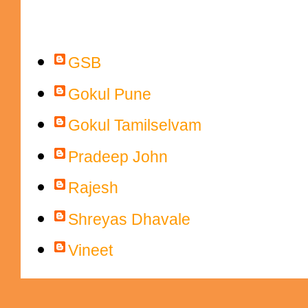
Contributors
GSB
Gokul Pune
Gokul Tamilselvam
Pradeep John
Rajesh
Shreyas Dhavale
Vineet