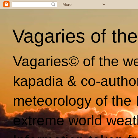
Vagaries of th
Vagaries© of the we
kapadia & co-autho
meteorology of the 
extreme world weat