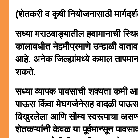
(शेतकरी व कृषी नियोजनासाठी मार्गदर्
सध्या मराठवाड्यातील हवामानाची स्थित
कालावधीत नेहमीप्रमाणे उन्हाळी वाता
आहे. अनेक जिल्ह्यांमध्ये कमाल तापम
शकते.
सध्या व्यापक पावसाची शक्यता कमी आ
पाऊस किंवा मेघगर्जनेसह वादळी पाऊस
विखुरलेला आणि सौम्य स्वरूपाचा असण्य
शेतकऱ्यांनी केवळ या पूर्वमान्सून पावस