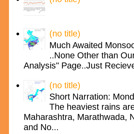
(no title)
Much Awaited Monsoon
..None Other than Ou
Analysis" Page..Just Reciev
(no title)
Short Narration: Mon
The heaviest rains ar
Maharashtra, Marathwada, No
and No...